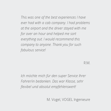
This was one of the best experiences I have
ever had with a cab company. I had problems
at the airport and the driver stayed with me
for over an hour and helped me sort
everything out. I would recommend this
company to anyone. Thank you for such
fabulous service!
R.M.
Ich möchte mich für den super Service Ihrer
Fahrer/in bedanken. Das war Klasse, sehr
flexibel und absolut empfehlenswert!
M. Vogel, VOGEL Ingenieure