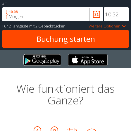
am:
10.08
Morgen
Für
2 Fahrgäste
mit
2 Gepäckstücken
Weitere Optionen
Wie funktioniert das
Ganze?