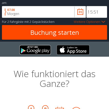
am:
07.08
Morgen
Für
2 Fahrgäste
mit
2 Gepäckstücken
Weitere Optionen
Wie funktioniert das
Ganze?