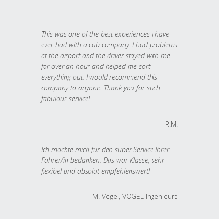
This was one of the best experiences I have
ever had with a cab company. I had problems
at the airport and the driver stayed with me
for over an hour and helped me sort
everything out. I would recommend this
company to anyone. Thank you for such
fabulous service!
R.M.
Ich möchte mich für den super Service Ihrer
Fahrer/in bedanken. Das war Klasse, sehr
flexibel und absolut empfehlenswert!
M. Vogel, VOGEL Ingenieure