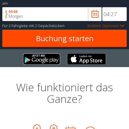
am:
09.08
Morgen
Für
2 Fahrgäste
mit
2 Gepäckstücken
Weitere Optionen
Wie funktioniert das
Ganze?