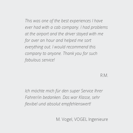
This was one of the best experiences I have
ever had with a cab company. I had problems
at the airport and the driver stayed with me
for over an hour and helped me sort
everything out. I would recommend this
company to anyone. Thank you for such
fabulous service!
R.M.
Ich möchte mich für den super Service Ihrer
Fahrer/in bedanken. Das war Klasse, sehr
flexibel und absolut empfehlenswert!
M. Vogel, VOGEL Ingenieure