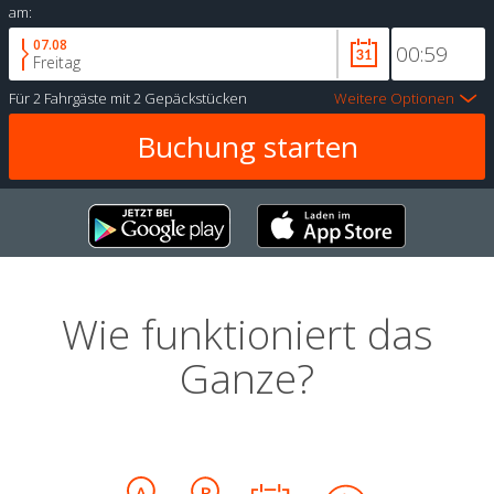
am:
07.08
Freitag
Für
2 Fahrgäste
mit
2 Gepäckstücken
Weitere Optionen
Wie funktioniert das
Ganze?