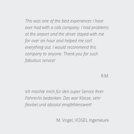
This was one of the best experiences I have
ever had with a cab company. I had problems
at the airport and the driver stayed with me
for over an hour and helped me sort
everything out. I would recommend this
company to anyone. Thank you for such
fabulous service!
R.M.
Ich möchte mich für den super Service Ihrer
Fahrer/in bedanken. Das war Klasse, sehr
flexibel und absolut empfehlenswert!
M. Vogel, VOGEL Ingenieure