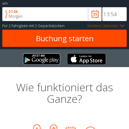
am:
07.08
Morgen
Für
2 Fahrgäste
mit
2 Gepäckstücken
Weitere Optionen
Wie funktioniert das
Ganze?