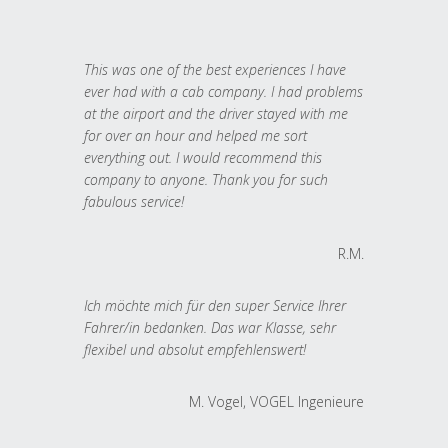
This was one of the best experiences I have
ever had with a cab company. I had problems
at the airport and the driver stayed with me
for over an hour and helped me sort
everything out. I would recommend this
company to anyone. Thank you for such
fabulous service!
R.M.
Ich möchte mich für den super Service Ihrer
Fahrer/in bedanken. Das war Klasse, sehr
flexibel und absolut empfehlenswert!
M. Vogel, VOGEL Ingenieure