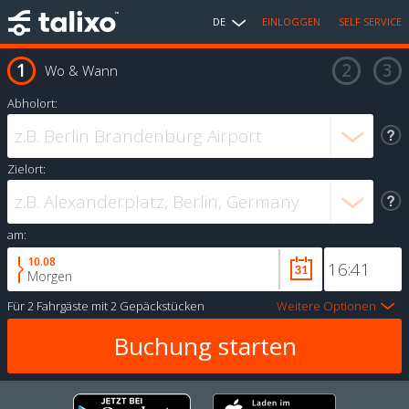
DE
EINLOGGEN
SELF SERVICE
Wo & Wann
Abholort:
Zielort:
am:
10.08
Morgen
Für
2 Fahrgäste
mit
2 Gepäckstücken
Weitere Optionen