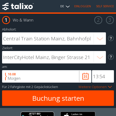
DE
EINLOGGEN
SELF SERVICE
Wo & Wann
Abholort:
Zielort:
am:
10.08
Morgen
Für
2 Fahrgäste
mit
2 Gepäckstücken
Weitere Optionen