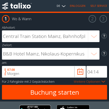
DE
EINLOGGEN
SELF SERVICE
Wo & Wann
Abholort:
Zielort:
am:
07.08
Morgen
Für
2 Fahrgäste
mit
2 Gepäckstücken
Weitere Optionen