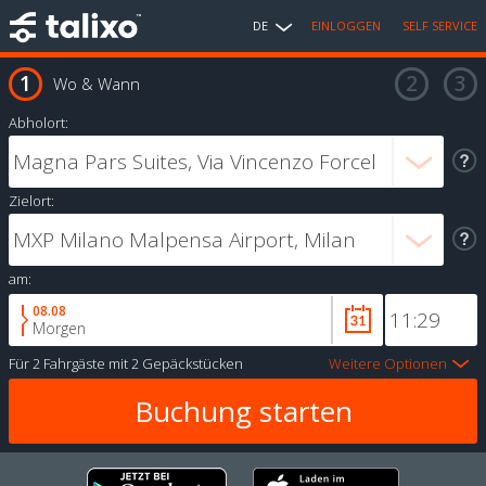
DE
EINLOGGEN
SELF SERVICE
Wo & Wann
Abholort:
Zielort:
am:
08.08
Morgen
Für
2 Fahrgäste
mit
2 Gepäckstücken
Weitere Optionen