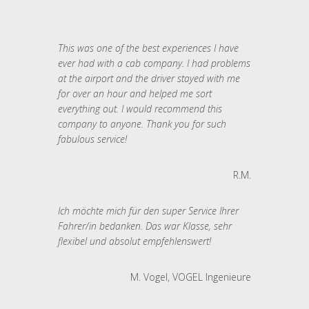
This was one of the best experiences I have
ever had with a cab company. I had problems
at the airport and the driver stayed with me
for over an hour and helped me sort
everything out. I would recommend this
company to anyone. Thank you for such
fabulous service!
R.M.
Ich möchte mich für den super Service Ihrer
Fahrer/in bedanken. Das war Klasse, sehr
flexibel und absolut empfehlenswert!
M. Vogel, VOGEL Ingenieure