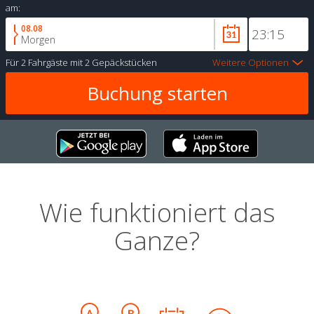
am:
08.08
Morgen
Für
2 Fahrgäste
mit
2 Gepäckstücken
Weitere Optionen
Wie funktioniert das
Ganze?