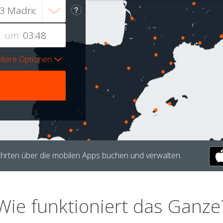
um
itere Optionen
hrten über die mobilen Apps buchen und verwalten.
Wie funktioniert das Ganze