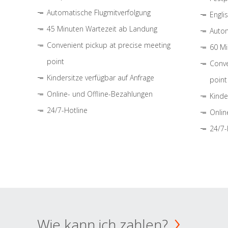
Automatische Flugmitverfolgung
Engli
45 Minuten Wartezeit ab Landung
Autom
Convenient pickup at precise meeting
60 Mi
point
Conve
Kindersitze verfügbar auf Anfrage
point
Online- und Offline-Bezahlungen
Kinde
24/7-Hotline
Onlin
24/7-
Wie kann ich zahlen?