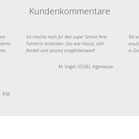
Kundenkommentare
ave
Ich möchte mich für den super Service Ihrer
We we
oblems
Fahrer/in bedanken. Das war Klasse, sehr
would
 me
flexibel und absolut empfehlenswert!
in Ge
M. Vogel, VOGEL Ingenieure
R.M.