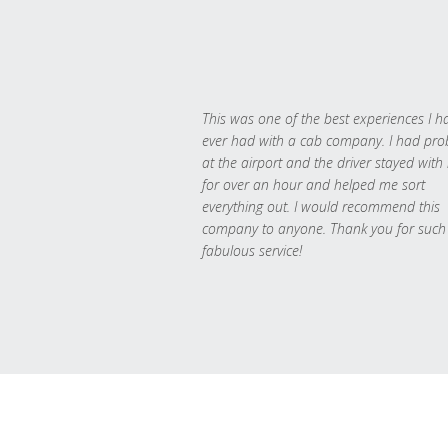
This was one of the best experiences I h
ever had with a cab company. I had pr
at the airport and the driver stayed with
for over an hour and helped me sort
everything out. I would recommend this
company to anyone. Thank you for such
fabulous service!