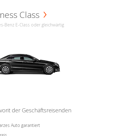
ness Class
s-Benz E-Class oder gleichwärtig
vorit der Geschäftsreisenden
rzes Auto garantiert
reis