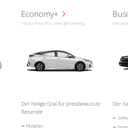
Economy+
Busi
Toyota Prius Plus oder gleichwertig
Mercede
Der heilige Gral für preisbewusste
Der Fa
Reisende
Schwa
Festpreis
Festp