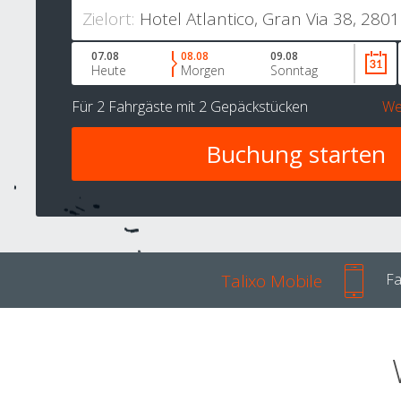
Zielort:
07.08
08.08
09.08
Heute
Morgen
Sonntag
Für
2 Fahrgäste
mit
2 Gepäckstücken
We
Talixo Mobile
Fa