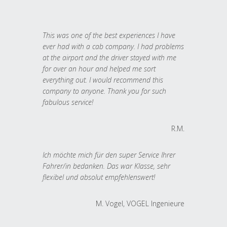
This was one of the best experiences I have
ever had with a cab company. I had problems
at the airport and the driver stayed with me
for over an hour and helped me sort
everything out. I would recommend this
company to anyone. Thank you for such
fabulous service!
R.M.
Ich möchte mich für den super Service Ihrer
Fahrer/in bedanken. Das war Klasse, sehr
flexibel und absolut empfehlenswert!
M. Vogel, VOGEL Ingenieure