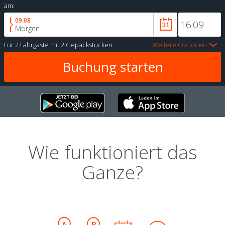
am:
09.08
Morgen
Für
2 Fahrgäste
mit
2 Gepäckstücken
Weitere Optionen
Wie funktioniert das
Ganze?