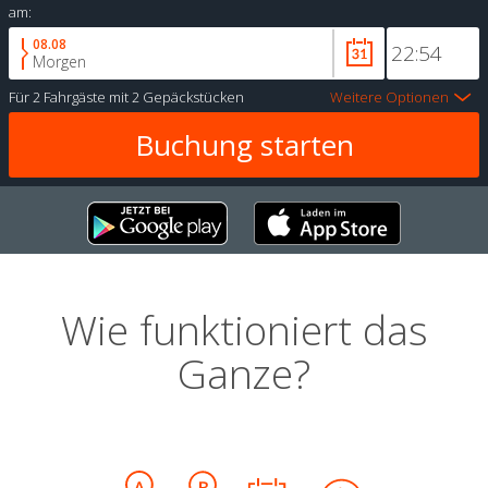
am:
08.08
Morgen
Für
2 Fahrgäste
mit
2 Gepäckstücken
Weitere Optionen
Wie funktioniert das
Ganze?