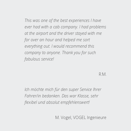
This was one of the best experiences I have
ever had with a cab company. I had problems
at the airport and the driver stayed with me
for over an hour and helped me sort
everything out. I would recommend this
company to anyone. Thank you for such
fabulous service!
R.M.
Ich möchte mich für den super Service Ihrer
Fahrer/in bedanken. Das war Klasse, sehr
flexibel und absolut empfehlenswert!
M. Vogel, VOGEL Ingenieure