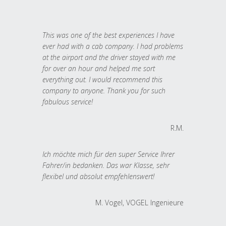
This was one of the best experiences I have
ever had with a cab company. I had problems
at the airport and the driver stayed with me
for over an hour and helped me sort
everything out. I would recommend this
company to anyone. Thank you for such
fabulous service!
R.M.
Ich möchte mich für den super Service Ihrer
Fahrer/in bedanken. Das war Klasse, sehr
flexibel und absolut empfehlenswert!
M. Vogel, VOGEL Ingenieure