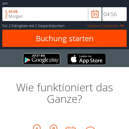
am:
09.08
Morgen
Für
2 Fahrgäste
mit
2 Gepäckstücken
Weitere Optionen
Wie funktioniert das
Ganze?