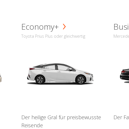
Economy+
Busi
Toyota Prius Plus oder gleichwertig
Mercede
Der heilige Gral für preisbewusste
Der Fa
Reisende