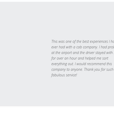
This was one of the best experiences I h
ever had with a cab company. I had pr
at the airport and the driver stayed with
for over an hour and helped me sort
everything out. I would recommend this
company to anyone. Thank you for such
fabulous service!