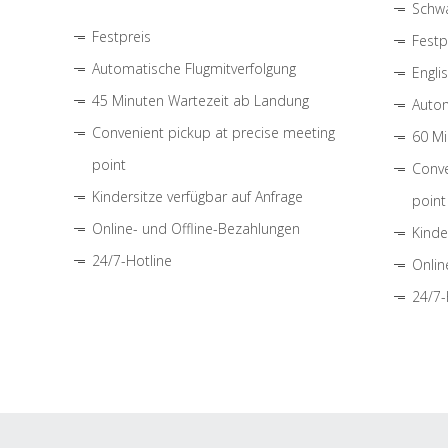
Schwa
Festpreis
Festp
Automatische Flugmitverfolgung
Engli
45 Minuten Wartezeit ab Landung
Autom
Convenient pickup at precise meeting
60 Mi
point
Conve
Kindersitze verfügbar auf Anfrage
point
Online- und Offline-Bezahlungen
Kinde
24/7-Hotline
Onlin
24/7-