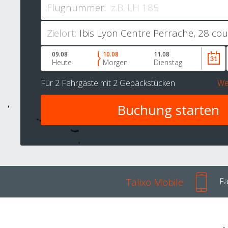
Flugnummer:
Zielort:
09.08
10.08
11.08
Heute
Morgen
Dienstag
Für
2 Fahrgäste
mit
2 Gepäckstücken
We
Talixo Mobile
Fa