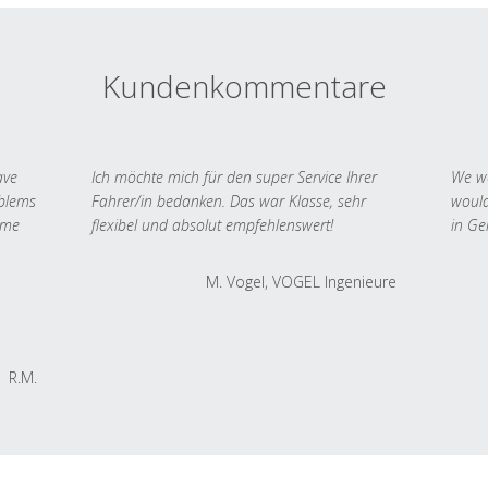
Kundenkommentare
ave
Ich möchte mich für den super Service Ihrer
We we
oblems
Fahrer/in bedanken. Das war Klasse, sehr
would
 me
flexibel und absolut empfehlenswert!
in Ge
M. Vogel, VOGEL Ingenieure
R.M.