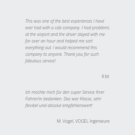
This was one of the best experiences I have
ever had with a cab company. I had problems
at the airport and the driver stayed with me
for over an hour and helped me sort
everything out. I would recommend this
company to anyone. Thank you for such
fabulous service!
R.M.
Ich möchte mich für den super Service Ihrer
Fahrer/in bedanken. Das war Klasse, sehr
flexibel und absolut empfehlenswert!
M. Vogel, VOGEL Ingenieure