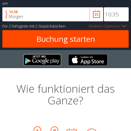
am:
10.08
Morgen
Für
2 Fahrgäste
mit
2 Gepäckstücken
Weitere Optionen
Wie funktioniert das
Ganze?