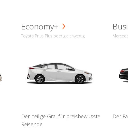
Economy+
Busi
Toyota Prius Plus oder gleichwertig
Mercede
Der heilige Gral für preisbewusste
Der Fa
Reisende