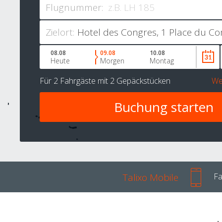
Flugnummer:
Zielort:
08.08
09.08
10.08
Heute
Morgen
Montag
Für
2 Fahrgäste
mit
2 Gepäckstücken
We
Talixo Mobile
Fa