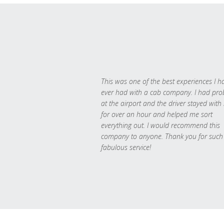
This was one of the best experiences I h
ever had with a cab company. I had pr
at the airport and the driver stayed with
for over an hour and helped me sort
everything out. I would recommend this
company to anyone. Thank you for such
fabulous service!