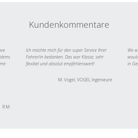
Kundenkommentare
ave
Ich möchte mich für den super Service Ihrer
We we
oblems
Fahrer/in bedanken. Das war Klasse, sehr
would
 me
flexibel und absolut empfehlenswert!
in Ge
M. Vogel, VOGEL Ingenieure
R.M.