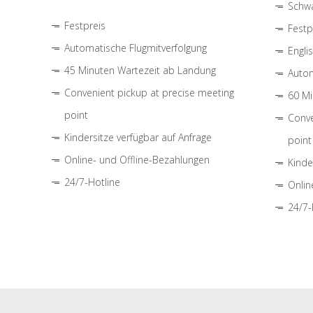
Schwa
Festpreis
Festp
Automatische Flugmitverfolgung
Engli
45 Minuten Wartezeit ab Landung
Autom
Convenient pickup at precise meeting
60 Mi
point
Conve
Kindersitze verfügbar auf Anfrage
point
Online- und Offline-Bezahlungen
Kinde
24/7-Hotline
Onlin
24/7-