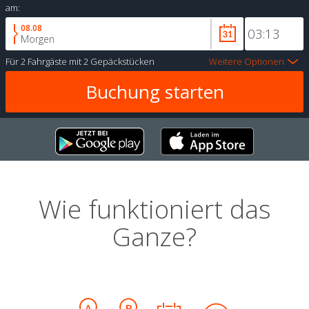
am:
08.08
Morgen
Für
2 Fahrgäste
mit
2 Gepäckstücken
Weitere Optionen
Wie funktioniert das
Ganze?