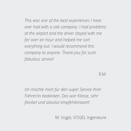
This was one of the best experiences I have
ever had with a cab company. I had problems
at the airport and the driver stayed with me
for over an hour and helped me sort
everything out. I would recommend this
company to anyone. Thank you for such
fabulous service!
R.M.
Ich möchte mich für den super Service Ihrer
Fahrer/in bedanken. Das war Klasse, sehr
flexibel und absolut empfehlenswert!
M. Vogel, VOGEL Ingenieure