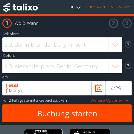
DE
EINLOGGEN
SELF SERVICE
Wo & Wann
Abholort:
Zielort:
am:
09.08
Morgen
Für
2 Fahrgäste
mit
2 Gepäckstücken
Weitere Optionen