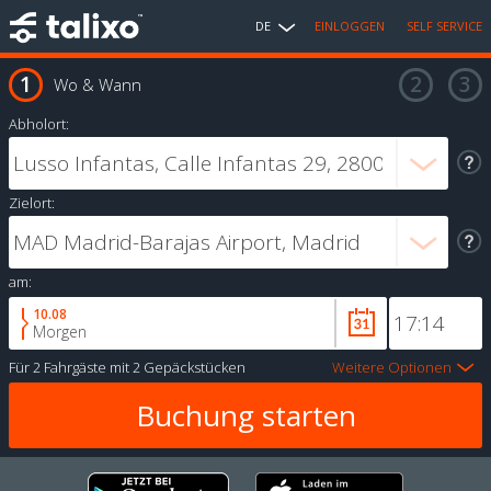
DE
EINLOGGEN
SELF SERVICE
Wo & Wann
Abholort:
Zielort:
am:
10.08
Morgen
Für
2 Fahrgäste
mit
2 Gepäckstücken
Weitere Optionen