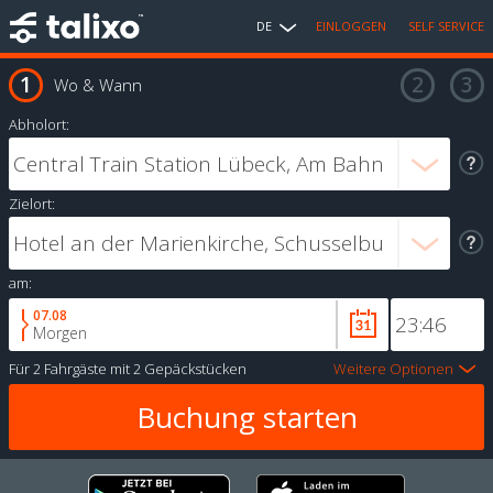
DE
EINLOGGEN
SELF SERVICE
Wo & Wann
Abholort:
Zielort:
am:
07.08
Morgen
Für
2 Fahrgäste
mit
2 Gepäckstücken
Weitere Optionen