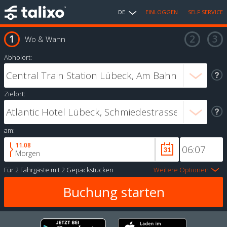
DE
EINLOGGEN
SELF SERVICE
Wo & Wann
Abholort:
Zielort:
am:
11.08
Morgen
Für
2 Fahrgäste
mit
2 Gepäckstücken
Weitere Optionen