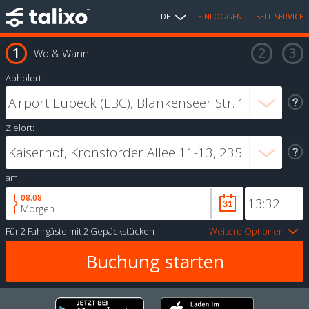
DE
EINLOGGEN
SELF SERVICE
Wo & Wann
Abholort:
Zielort:
am:
08.08
Morgen
Für
2 Fahrgäste
mit
2 Gepäckstücken
Weitere Optionen