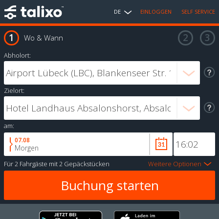
DE
EINLOGGEN
SELF SERVICE
Wo & Wann
Abholort:
Zielort:
am:
07.08
Morgen
Für
2 Fahrgäste
mit
2 Gepäckstücken
Weitere Optionen