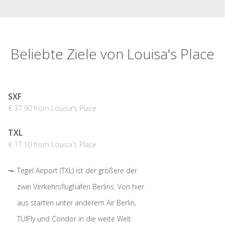
Beliebte Ziele von Louisa's Place
SXF
€ 37.90 from Louisa's Place
TXL
€ 17.10 from Louisa's Place
Tegel Airport (TXL) ist der größere der
zwei Verkehrsflughäfen Berlins. Von hier
aus starten unter anderem Air Berlin,
TUIFly und Condor in die weite Welt