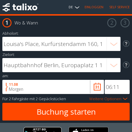
DE
EINLOGGEN
SELF SERVICE
Wo & Wann
Abholort:
Zielort:
am:
11.08
Morgen
Für
2 Fahrgäste
mit
2 Gepäckstücken
Weitere Optionen