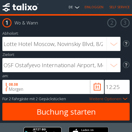
DE
EINLOGGEN
SELF SERVICE
Wo & Wann
Abholort:
Zielort:
am:
08.08
Morgen
Für
2 Fahrgäste
mit
2 Gepäckstücken
Weitere Optionen