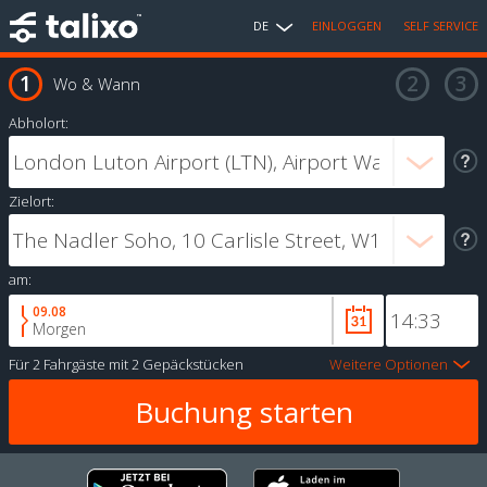
DE
EINLOGGEN
SELF SERVICE
Wo & Wann
Abholort:
Zielort:
am:
09.08
Morgen
Für
2 Fahrgäste
mit
2 Gepäckstücken
Weitere Optionen