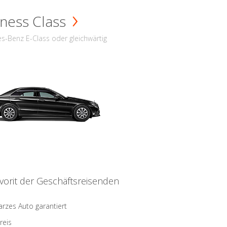
ness Class
s-Benz E-Class oder gleichwärtig
vorit der Geschäftsreisenden
rzes Auto garantiert
reis