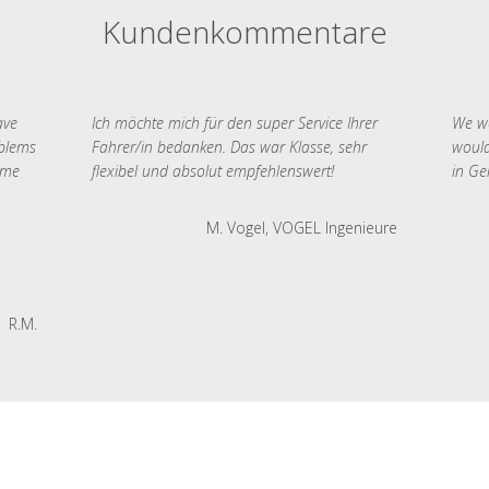
Kundenkommentare
ave
Ich möchte mich für den super Service Ihrer
We we
oblems
Fahrer/in bedanken. Das war Klasse, sehr
would
 me
flexibel und absolut empfehlenswert!
in Ge
M. Vogel, VOGEL Ingenieure
R.M.