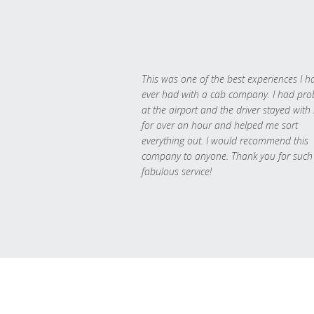
This was one of the best experiences I h
ever had with a cab company. I had pr
at the airport and the driver stayed with
for over an hour and helped me sort
everything out. I would recommend this
company to anyone. Thank you for such
fabulous service!