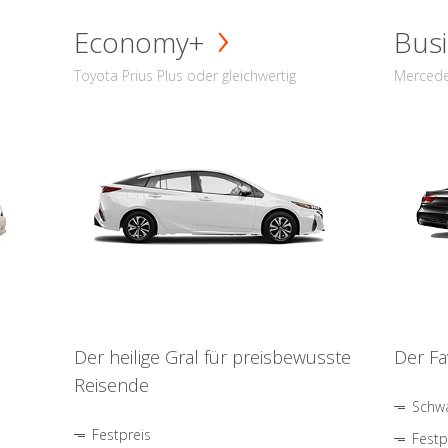
Economy+
Busi
Toyota Prius Plus oder gleichwertig
Mercede
Der heilige Gral für preisbewusste
Der Fa
Reisende
Schwa
Festpreis
Festp