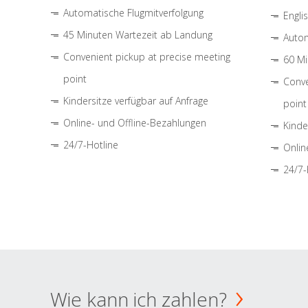
Automatische Flugmitverfolgung
Engli
45 Minuten Wartezeit ab Landung
Autom
Convenient pickup at precise meeting
60 Mi
point
Conve
Kindersitze verfügbar auf Anfrage
point
Online- und Offline-Bezahlungen
Kinde
24/7-Hotline
Onlin
24/7-
Wie kann ich zahlen?