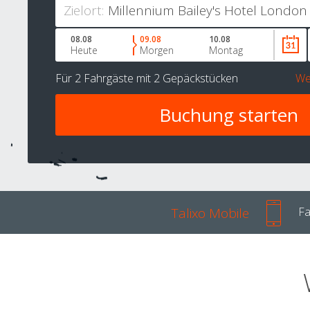
Zielort:
08.08
09.08
10.08
Heute
Morgen
Montag
Für
2 Fahrgäste
mit
2 Gepäckstücken
We
Talixo Mobile
Fa