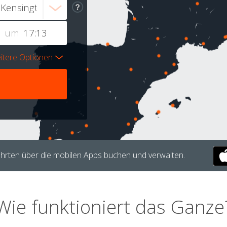
um
itere Optionen
hrten über die mobilen Apps buchen und verwalten.
Wie funktioniert das Ganze