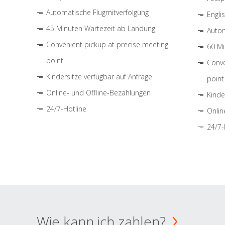
Automatische Flugmitverfolgung
Engli
45 Minuten Wartezeit ab Landung
Autom
Convenient pickup at precise meeting
60 Mi
point
Conve
Kindersitze verfügbar auf Anfrage
point
Online- und Offline-Bezahlungen
Kinde
24/7-Hotline
Onlin
24/7-
Wie kann ich zahlen?