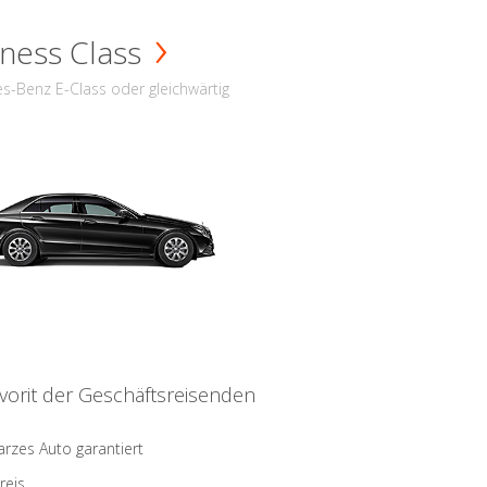
ness Class
s-Benz E-Class oder gleichwärtig
vorit der Geschäftsreisenden
rzes Auto garantiert
reis