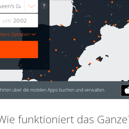
um
itere Optionen
hrten über die mobilen Apps buchen und verwalten.
Wie funktioniert das Ganze