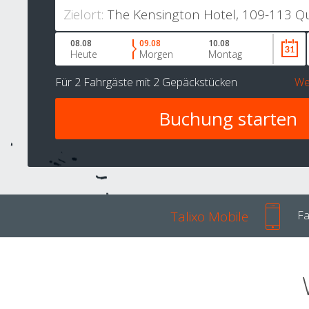
Zielort:
08.08
09.08
10.08
Heute
Morgen
Montag
Für
2 Fahrgäste
mit
2 Gepäckstücken
We
Talixo Mobile
Fa