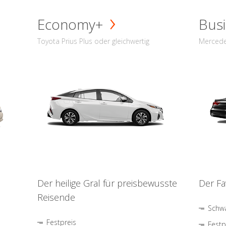
Economy+
Busi
Toyota Prius Plus oder gleichwertig
Mercede
Der heilige Gral für preisbewusste
Der Fa
Reisende
Schwa
Festpreis
Festp