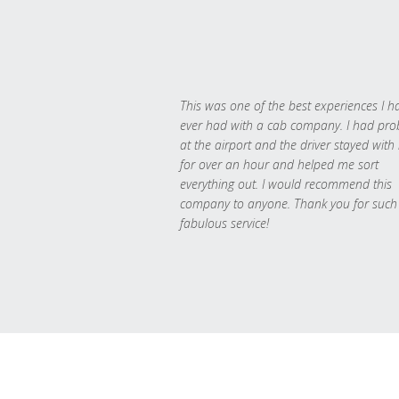
This was one of the best experiences I h
ever had with a cab company. I had pr
at the airport and the driver stayed with
for over an hour and helped me sort
everything out. I would recommend this
company to anyone. Thank you for such
fabulous service!