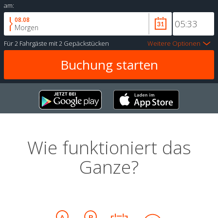
am:
08.08
Morgen
Für
2 Fahrgäste
mit
2 Gepäckstücken
Weitere Optionen
Wie funktioniert das
Ganze?