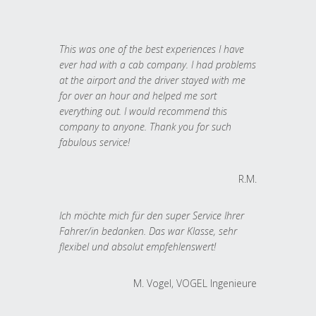
This was one of the best experiences I have
ever had with a cab company. I had problems
at the airport and the driver stayed with me
for over an hour and helped me sort
everything out. I would recommend this
company to anyone. Thank you for such
fabulous service!
R.M.
Ich möchte mich für den super Service Ihrer
Fahrer/in bedanken. Das war Klasse, sehr
flexibel und absolut empfehlenswert!
M. Vogel, VOGEL Ingenieure