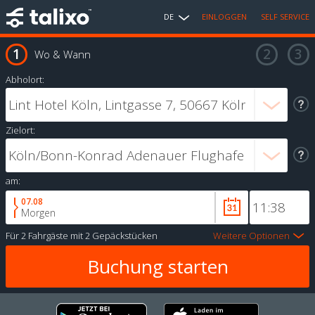
DE
EINLOGGEN
SELF SERVICE
Wo & Wann
Abholort:
Zielort:
am:
07.08
Morgen
Für
2 Fahrgäste
mit
2 Gepäckstücken
Weitere Optionen