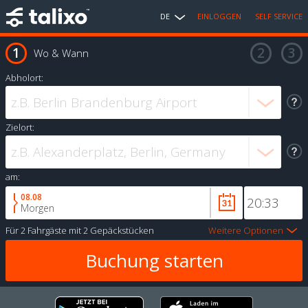
DE
EINLOGGEN
SELF SERVICE
Wo & Wann
Abholort:
Zielort:
am:
08.08
Morgen
Für
2 Fahrgäste
mit
2 Gepäckstücken
Weitere Optionen