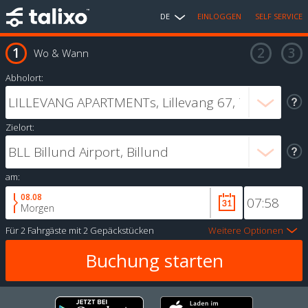
DE
EINLOGGEN
SELF SERVICE
Wo & Wann
Abholort:
Zielort:
am:
08.08
Morgen
Für
2 Fahrgäste
mit
2 Gepäckstücken
Weitere Optionen