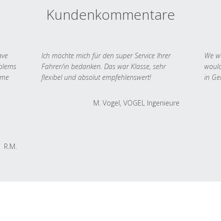
Kundenkommentare
ave
Ich möchte mich für den super Service Ihrer
We we
oblems
Fahrer/in bedanken. Das war Klasse, sehr
would
 me
flexibel und absolut empfehlenswert!
in Ge
M. Vogel, VOGEL Ingenieure
R.M.