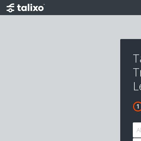
T
T
L
A