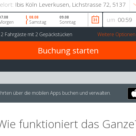
ielort:
07.08
08.08
09.08
um
Morgen
Samstag
Sonntag
r
2 Fahrgäste
mit
2 Gepäckstücken
Weitere Optionen
hrten über die mobilen Apps buchen und verwalten.
Wie funktioniert das Ganze