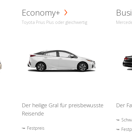
Economy+
Busi
Toyota Prius Plus oder gleichwertig
Mercede
Der heilige Gral für preisbewusste
Der Fa
Reisende
Schwa
Festpreis
Festp