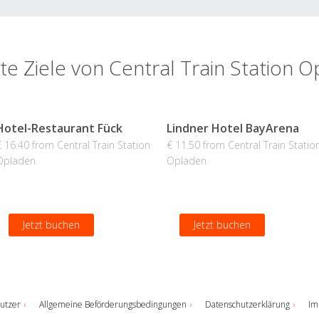
te Ziele von Central Train Station 
Hotel-Restaurant Fück
Lindner Hotel BayArena
€ 16.40 from Central Train Station
€ 11.50 from Central Train Statio
Opladen
Opladen
Jetzt buchen
Jetzt buchen
utzer
Allgemeine Beförderungsbedingungen
Datenschutzerklärung
Im