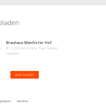
Opladen
Brauhaus Manforter Hof
n
€ 13.30 from Central Train Station
Opladen
Jetzt buchen
pressum
Karriere