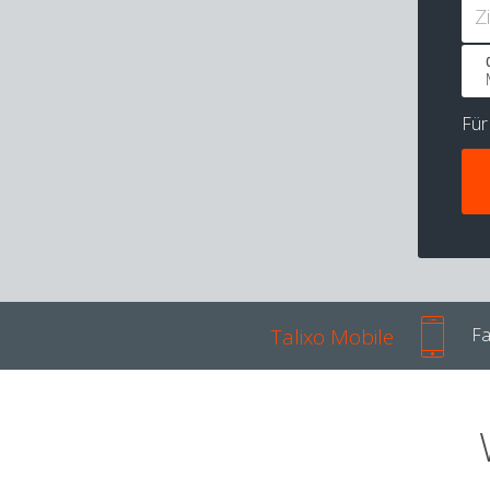
Z
Fü
Talixo Mobile
Fa