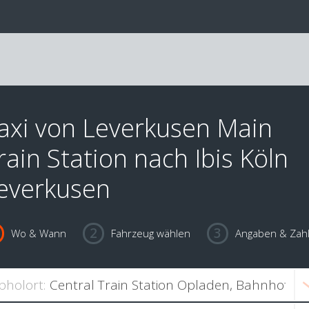
axi von Leverkusen Main
rain Station nach Ibis Köln
everkusen
Wo & Wann
Fahrzeug wählen
Angaben & Zah
bholort: