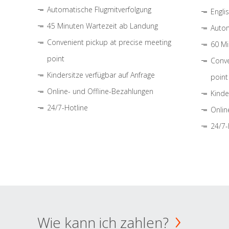
Automatische Flugmitverfolgung
Engli
45 Minuten Wartezeit ab Landung
Autom
Convenient pickup at precise meeting
60 Mi
point
Conve
Kindersitze verfügbar auf Anfrage
point
Online- und Offline-Bezahlungen
Kinde
24/7-Hotline
Onlin
24/7-
Wie kann ich zahlen?