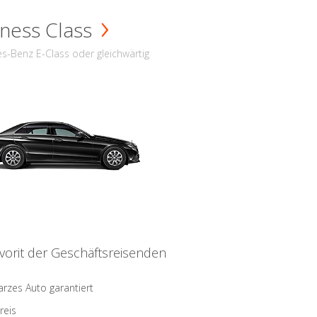
ness Class
s-Benz E-Class oder gleichwärtig
vorit der Geschäftsreisenden
rzes Auto garantiert
reis