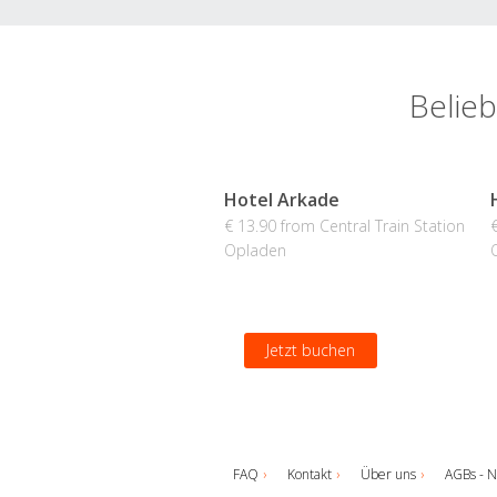
Belieb
Hotel Arkade
€ 13.90 from Central Train Station
Opladen
Jetzt buchen
FAQ
Kontakt
Über uns
AGBs - N