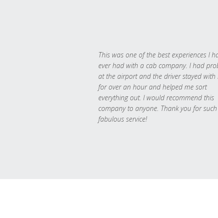
This was one of the best experiences I h
ever had with a cab company. I had pr
at the airport and the driver stayed with
for over an hour and helped me sort
everything out. I would recommend this
company to anyone. Thank you for such
fabulous service!