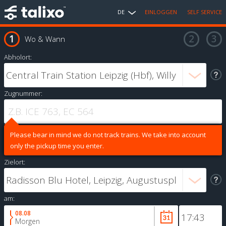
DE
EINLOGGEN
SELF SERVICE
Wo & Wann
Abholort:
Zugnummer:
Please bear in mind we do not track trains. We take into account
only the pickup time you enter.
Zielort:
am:
08.08
Morgen