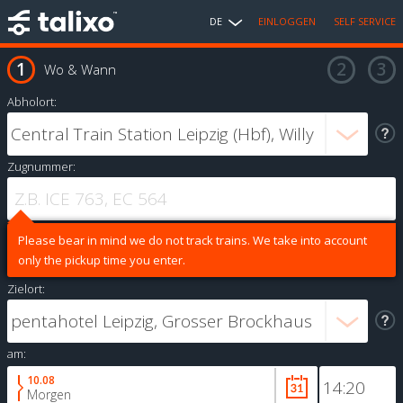
DE
EINLOGGEN
SELF SERVICE
Wo & Wann
Abholort:
Zugnummer:
Please bear in mind we do not track trains. We take into account
only the pickup time you enter.
Zielort:
am:
10.08
Morgen