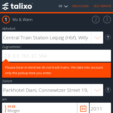
DE
EINLOGGEN
SELF SERVICE
Wo & Wann
Abholort:
Zugnummer:
Please bear in mind we do not track trains. We take into account
only the pickup time you enter.
Zielort:
am:
09.08
Morgen