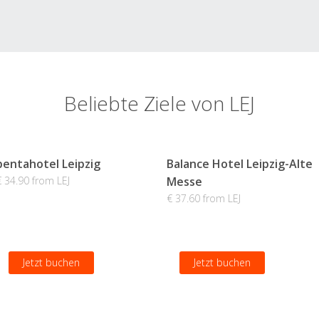
Beliebte Ziele von LEJ
pentahotel Leipzig
Balance Hotel Leipzig-Alte
€ 34.90 from LEJ
Messe
€ 37.60 from LEJ
Jetzt buchen
Jetzt buchen