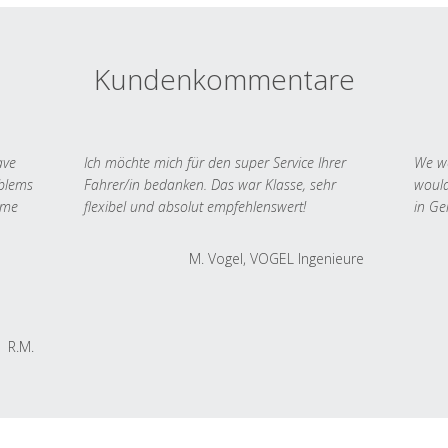
Kundenkommentare
ave
Ich möchte mich für den super Service Ihrer
We we
oblems
Fahrer/in bedanken. Das war Klasse, sehr
would
 me
flexibel und absolut empfehlenswert!
in Ge
M. Vogel, VOGEL Ingenieure
R.M.