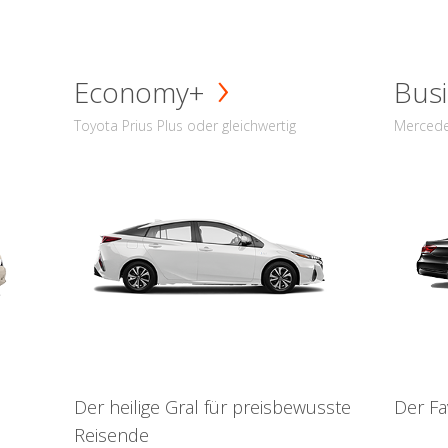
Economy+
Busi
Toyota Prius Plus oder gleichwertig
Mercede
Der heilige Gral für preisbewusste
Der Fa
Reisende