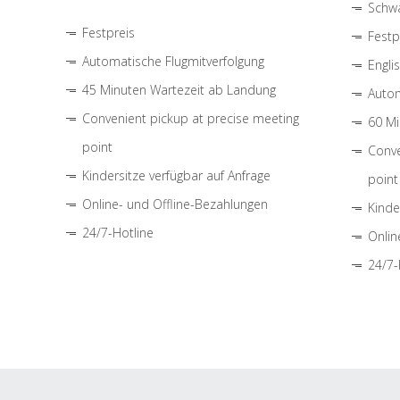
Schwa
Festpreis
Festp
Automatische Flugmitverfolgung
Engli
45 Minuten Wartezeit ab Landung
Autom
Convenient pickup at precise meeting
60 Mi
point
Conve
Kindersitze verfügbar auf Anfrage
point
Online- und Offline-Bezahlungen
Kinde
24/7-Hotline
Onlin
24/7-