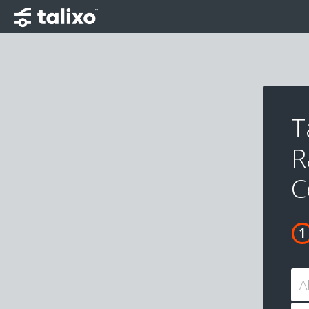
T
R
C
A