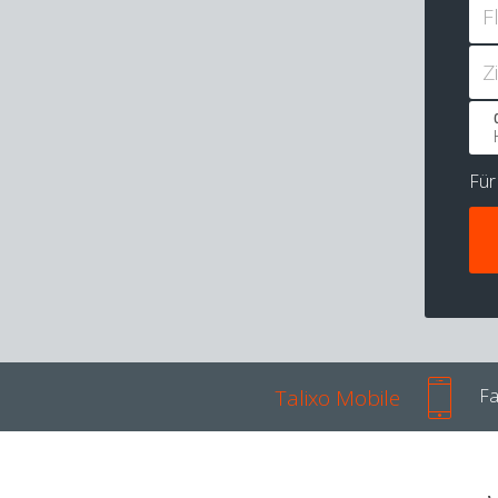
F
Z
Fü
Talixo Mobile
Fa