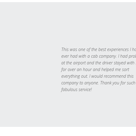
This was one of the best experiences I h
ever had with a cab company. I had pr
at the airport and the driver stayed with
for over an hour and helped me sort
everything out. I would recommend this
company to anyone. Thank you for such
fabulous service!