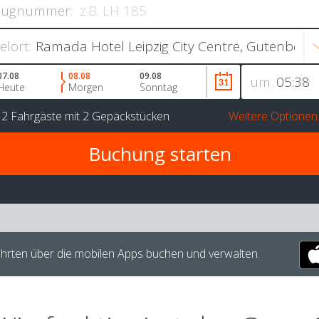
lugnummer:
ielort:
07.08
08.08
09.08
um
Heute
Morgen
Sonntag
r
2 Fahrgäste
mit
2 Gepäckstücken
Weitere Optionen
hrten über die mobilen Apps buchen und verwalten.