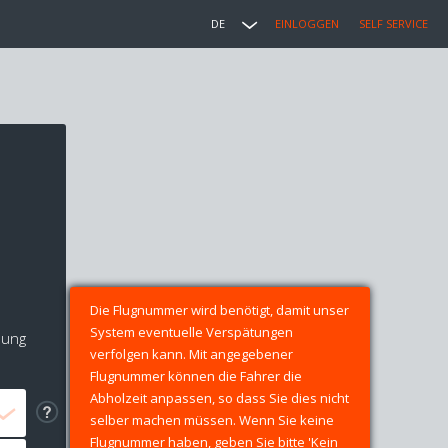
DE
EINLOGGEN
SELF SERVICE
Die Flugnummer wird benötigt, damit unser
System eventuelle Verspätungen
lung
verfolgen kann. Mit angegebener
Flugnummer können die Fahrer die
Abholzeit anpassen, so dass Sie dies nicht
selber machen müssen. Wenn Sie keine
Flugnummer haben, geben Sie bitte 'Kein