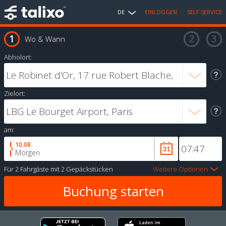
DE
EINLOGGEN
SELF SERVICE
Wo & Wann
Abholort:
Zielort:
am:
10.08
Morgen
Für
2 Fahrgäste
mit
2 Gepäckstücken
Weitere Optionen