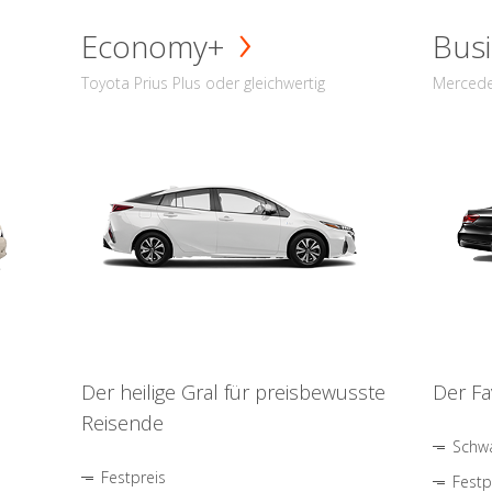
Economy+
Busi
Toyota Prius Plus oder gleichwertig
Mercede
Der heilige Gral für preisbewusste
Der Fa
Reisende
Schwa
Festpreis
Festp