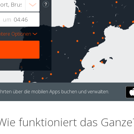
um
itere Optionen
hrten über die mobilen Apps buchen und verwalten.
Wie funktioniert das Ganze