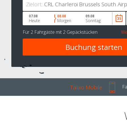
Zielort:
07.08
08.08
09.08
Heute
Morgen
Sonntag
Für
2 Fahrgäste
mit
2 Gepäckstücken
We
Talixo Mobile
Fa