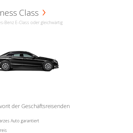
ness Class
s-Benz E-Class oder gleichwärtig
vorit der Geschäftsreisenden
rzes Auto garantiert
reis