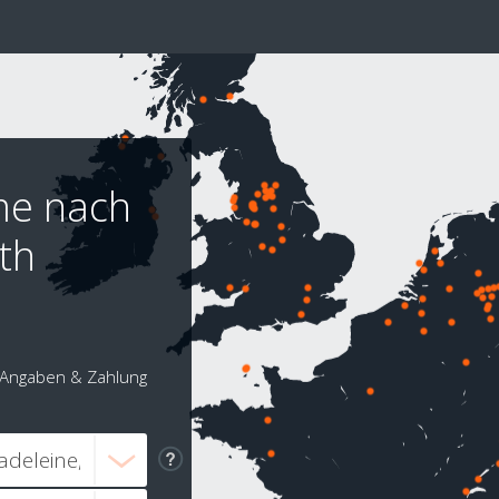
me nach
th
Angaben & Zahlung