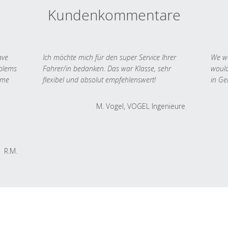
Kundenkommentare
ave
Ich möchte mich für den super Service Ihrer
We we
oblems
Fahrer/in bedanken. Das war Klasse, sehr
would
 me
flexibel und absolut empfehlenswert!
in Ge
M. Vogel, VOGEL Ingenieure
R.M.