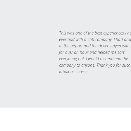
This was one of the best experiences I h
ever had with a cab company. I had pr
at the airport and the driver stayed with
for over an hour and helped me sort
everything out. I would recommend this
company to anyone. Thank you for such
fabulous service!