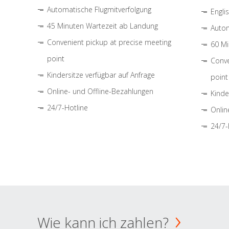
Automatische Flugmitverfolgung
Engli
45 Minuten Wartezeit ab Landung
Autom
Convenient pickup at precise meeting
60 Mi
point
Conve
Kindersitze verfügbar auf Anfrage
point
Online- und Offline-Bezahlungen
Kinde
24/7-Hotline
Onlin
24/7-
Wie kann ich zahlen?