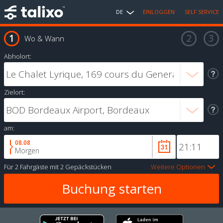
DE
EINLOGGEN
SELF SERVICE
Wo & Wann
Abholort:
Zielort:
am:
08.08
Morgen
Für
2 Fahrgäste
mit
2 Gepäckstücken
Weitere Optionen