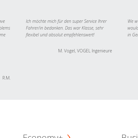
ave
Ich möchte mich für den super Service Ihrer
We we
oblems
Fahrer/in bedanken. Das war Klasse, sehr
would
 me
flexibel und absolut empfehlenswert!
in Ge
M. Vogel, VOGEL Ingenieure
R.M.
Economy+
Busi