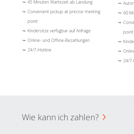
45 Minuten Wartezeit ab Landung
Autom
Convenient pickup at precise meeting
60 Mi
point
Conve
Kindersitze verfügbar auf Anfrage
point
Online- und Offline-Bezahlungen
Kinde
24/7-Hotline
Onlin
24/7-
Wie kann ich zahlen?