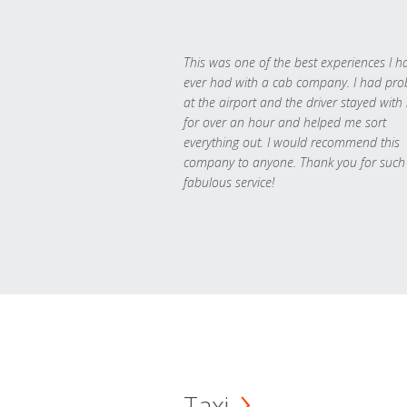
This was one of the best experiences I h
ever had with a cab company. I had pr
at the airport and the driver stayed with
for over an hour and helped me sort
everything out. I would recommend this
company to anyone. Thank you for such
fabulous service!
Taxi