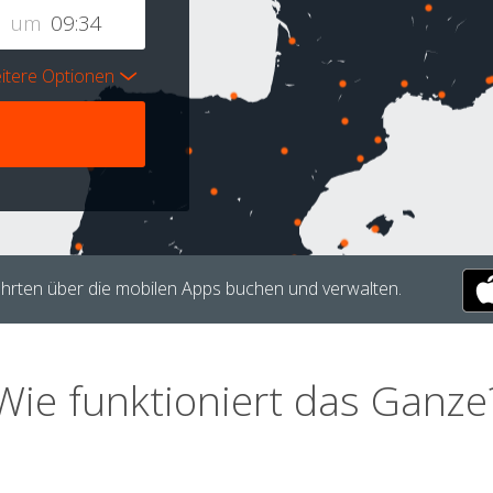
um
itere Optionen
hrten über die mobilen Apps buchen und verwalten.
Wie funktioniert das Ganze