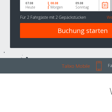
07.08
08.08
09.08
Heute
Morgen
Sonntag
Für
2 Fahrgäste
mit
2 Gepäckstücken
We
Talixo Mobile
Fa