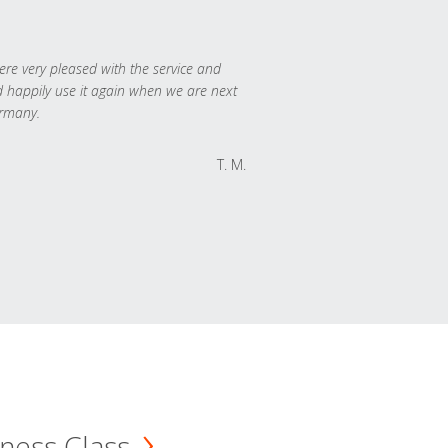
re very pleased with the service and
 happily use it again when we are next
rmany.
T. M.
ness Class