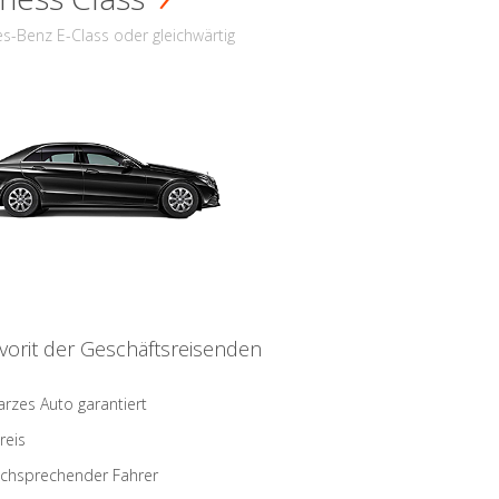
s-Benz E-Class oder gleichwärtig
vorit der Geschäftsreisenden
rzes Auto garantiert
reis
schsprechender Fahrer