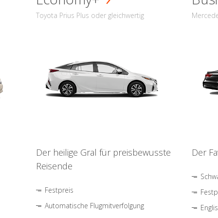
Toyota Prius Plus oder gleichwertig
Mercede
Der heilige Gral für preisbewusste
Der Fa
Reisende
Schwa
Festpreis
Festp
Automatische Flugmitverfolgung
Engli