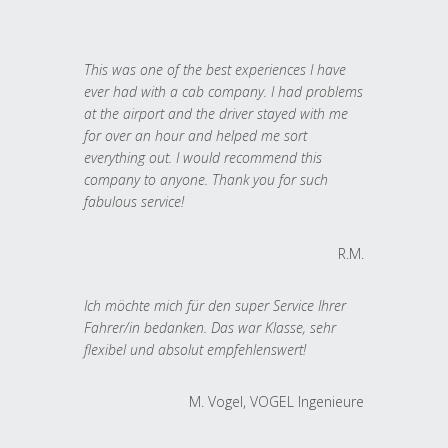
This was one of the best experiences I have
ever had with a cab company. I had problems
at the airport and the driver stayed with me
for over an hour and helped me sort
everything out. I would recommend this
company to anyone. Thank you for such
fabulous service!
R.M.
Ich möchte mich für den super Service Ihrer
Fahrer/in bedanken. Das war Klasse, sehr
flexibel und absolut empfehlenswert!
M. Vogel, VOGEL Ingenieure