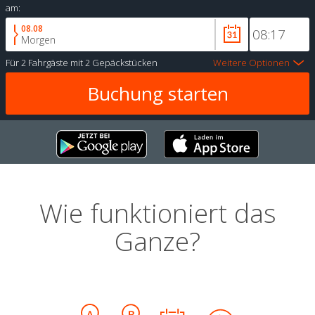
am:
08.08
Morgen
Für
2 Fahrgäste
mit
2 Gepäckstücken
Weitere Optionen
Wie funktioniert das
Ganze?