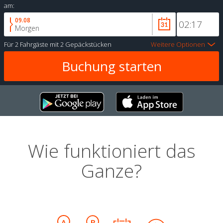
am:
09.08
Morgen
Für
2 Fahrgäste
mit
2 Gepäckstücken
Weitere Optionen
Wie funktioniert das
Ganze?