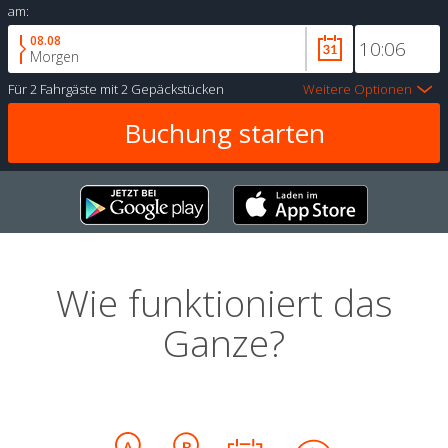
am:
08.08
Morgen
Für
2 Fahrgäste
mit
2 Gepäckstücken
Weitere Optionen
Wie funktioniert das
Ganze?