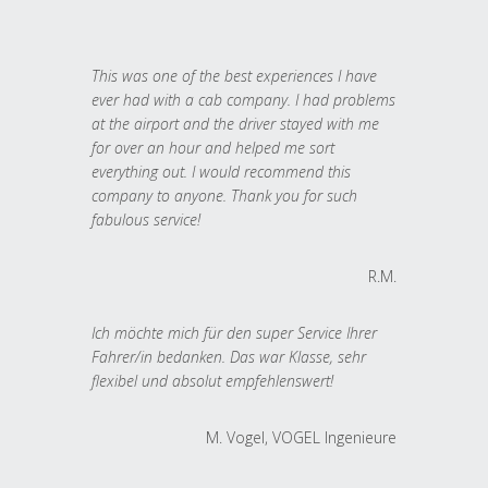
This was one of the best experiences I have
ever had with a cab company. I had problems
at the airport and the driver stayed with me
for over an hour and helped me sort
everything out. I would recommend this
company to anyone. Thank you for such
fabulous service!
R.M.
Ich möchte mich für den super Service Ihrer
Fahrer/in bedanken. Das war Klasse, sehr
flexibel und absolut empfehlenswert!
M. Vogel, VOGEL Ingenieure