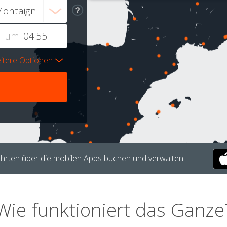
um
itere Optionen
hrten über die mobilen Apps buchen und verwalten.
Wie funktioniert das Ganze