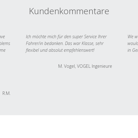
Kundenkommentare
ave
Ich möchte mich für den super Service Ihrer
We we
oblems
Fahrer/in bedanken. Das war Klasse, sehr
would
 me
flexibel und absolut empfehlenswert!
in Ge
M. Vogel, VOGEL Ingenieure
R.M.