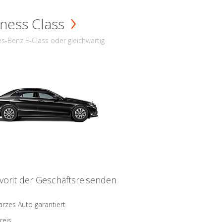
ness Class
s-Benz E-Class oder gleichwärtig
vorit der Geschäftsreisenden
rzes Auto garantiert
reis