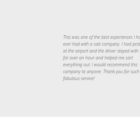
This was one of the best experiences I h
ever had with a cab company. I had pr
at the airport and the driver stayed with
for over an hour and helped me sort
everything out. I would recommend this
company to anyone. Thank you for such
fabulous service!