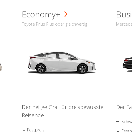
Economy+
Busi
Toyota Prius Plus oder gleichwertig
Mercede
Der heilige Gral für preisbewusste
Der Fa
Reisende
Schwa
Festpreis
Festp