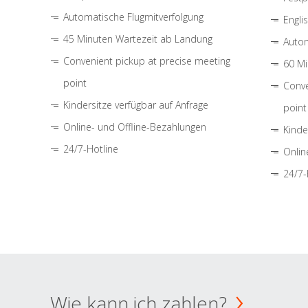
Automatische Flugmitverfolgung
Engli
45 Minuten Wartezeit ab Landung
Autom
Convenient pickup at precise meeting
60 Mi
point
Conve
Kindersitze verfügbar auf Anfrage
point
Online- und Offline-Bezahlungen
Kinde
24/7-Hotline
Onlin
24/7-
Wie kann ich zahlen?