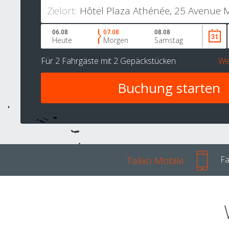
Zielort:
06.08
07.08
08.08
Heute
Morgen
Samstag
Für
2 Fahrgäste
mit
2 Gepäckstücken
We
Talixo Mobile
Fa