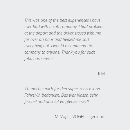
This was one of the best experiences I have
ever had with a cab company. I had problems
at the airport and the driver stayed with me
for over an hour and helped me sort
everything out. I would recommend this
company to anyone. Thank you for such
fabulous service!
R.M.
Ich möchte mich für den super Service Ihrer
Fahrer/in bedanken. Das war Klasse, sehr
flexibel und absolut empfehlenswert!
M. Vogel, VOGEL Ingenieure