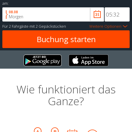
am:
08.08
Morgen
Für
2 Fahrgäste
mit
2 Gepäckstücken
Weitere Optionen
Wie funktioniert das
Ganze?