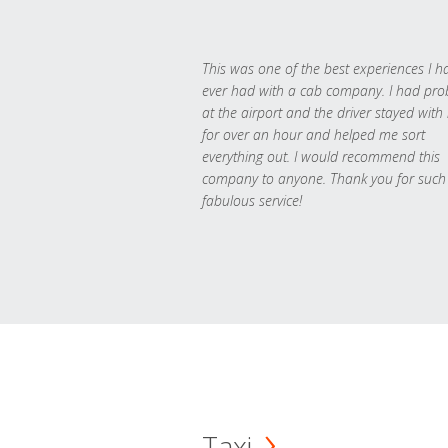
This was one of the best experiences I h
ever had with a cab company. I had pr
at the airport and the driver stayed with
for over an hour and helped me sort
everything out. I would recommend this
company to anyone. Thank you for such
fabulous service!
Taxi