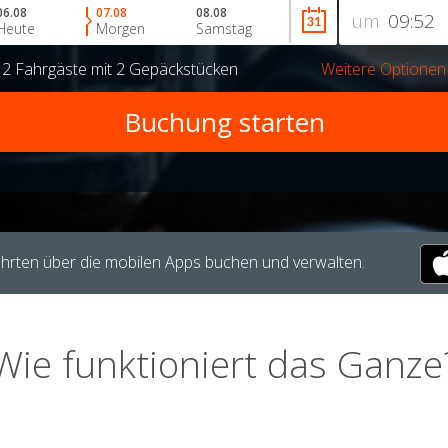
06.08
07.08
08.08
um
Heute
Morgen
Samstag
r
2 Fahrgäste
mit
2 Gepäckstücken
Weitere Optionen
hrten über die mobilen Apps buchen und verwalten.
Wie funktioniert das Ganze