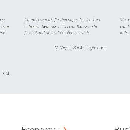
ave
Ich möchte mich für den super Service Ihrer
We we
oblems
Fahrer/in bedanken. Das war Klasse, sehr
would
 me
flexibel und absolut empfehlenswert!
in Ge
M. Vogel, VOGEL Ingenieure
R.M.
Economy+
Busi