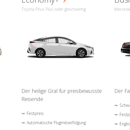
Toyota Prius Plus oder gleichwertig
Mercede
Der heilige Gral für preisbewusste
Der Fa
Reisende
Schwa
Festpreis
Festp
Automatische Flugmitverfolgung
Engli