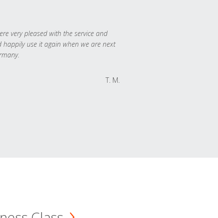
re very pleased with the service and
 happily use it again when we are next
rmany.
T. M.
ness Class