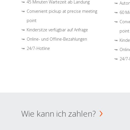
45 Minuten Wartezeit ab Landung
Autom
Convenient pickup at precise meeting
60 Mi
point
Conve
Kindersitze verfügbar auf Anfrage
point
Online- und Offline-Bezahlungen
Kinde
24/7-Hotline
Onlin
24/7-
Wie kann ich zahlen?