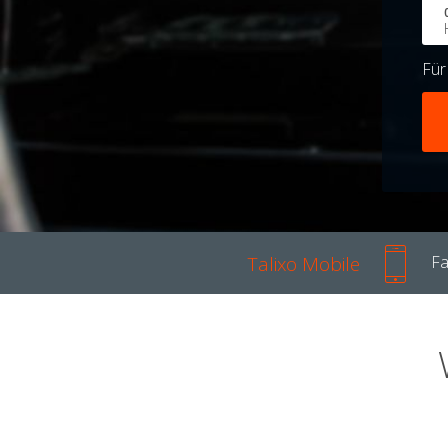
Fü
Talixo Mobile
Fa