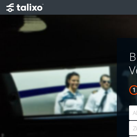
B
V
A
Z