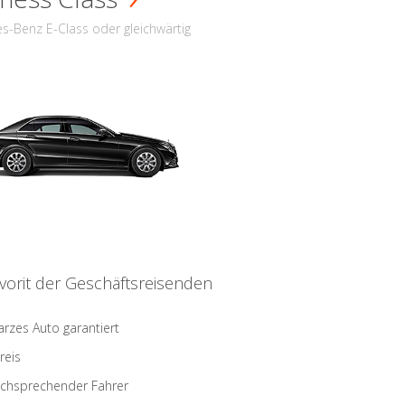
s-Benz E-Class oder gleichwärtig
vorit der Geschäftsreisenden
rzes Auto garantiert
reis
schsprechender Fahrer