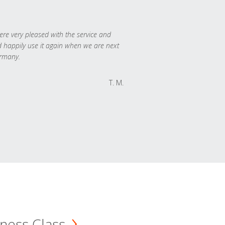
re very pleased with the service and
 happily use it again when we are next
rmany.
T. M.
ness Class