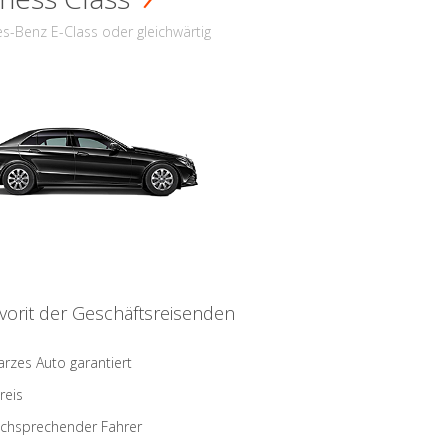
s-Benz E-Class oder gleichwärtig
vorit der Geschäftsreisenden
rzes Auto garantiert
reis
schsprechender Fahrer