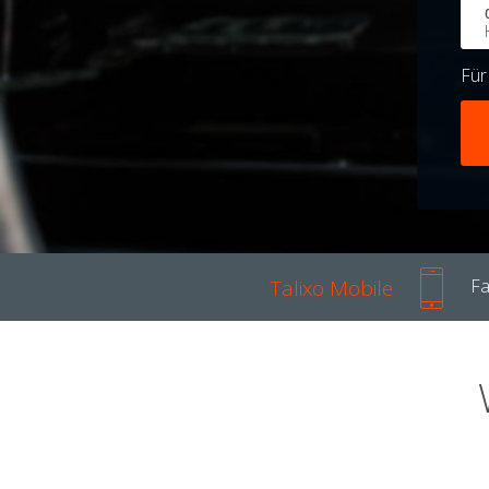
Fü
Talixo Mobile
Fa