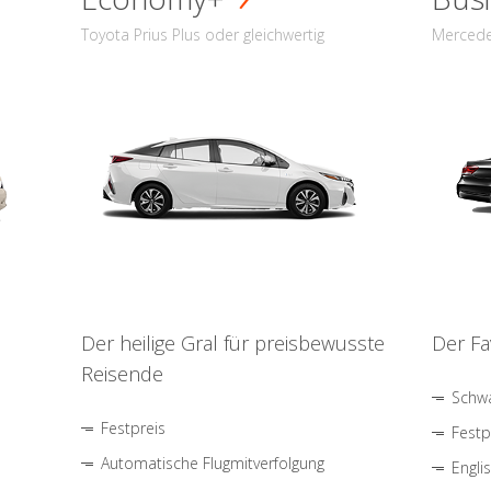
Toyota Prius Plus oder gleichwertig
Mercede
Der heilige Gral für preisbewusste
Der Fa
Reisende
Schwa
Festpreis
Festp
Automatische Flugmitverfolgung
Engli