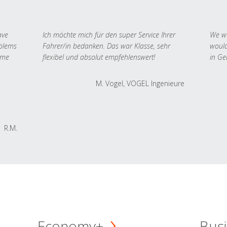
ave
Ich möchte mich für den super Service Ihrer
We we
oblems
Fahrer/in bedanken. Das war Klasse, sehr
would
 me
flexibel und absolut empfehlenswert!
in Ge
M. Vogel, VOGEL Ingenieure
R.M.
Economy+
Busi