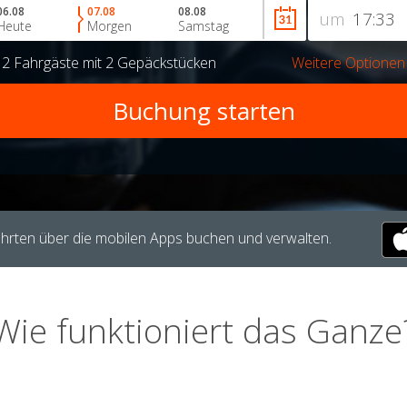
06.08
07.08
08.08
um
Heute
Morgen
Samstag
r
2 Fahrgäste
mit
2 Gepäckstücken
Weitere Optionen
hrten über die mobilen Apps buchen und verwalten.
Wie funktioniert das Ganze