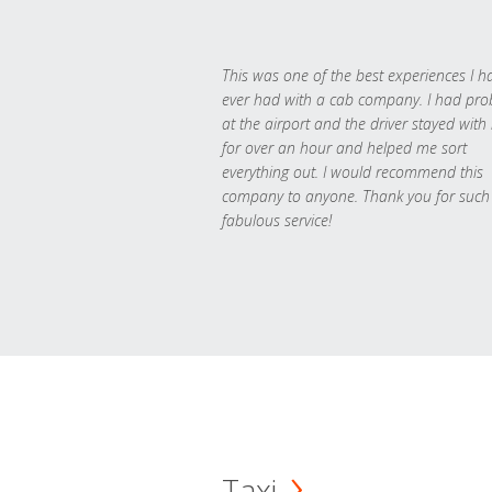
This was one of the best experiences I h
ever had with a cab company. I had pr
at the airport and the driver stayed with
for over an hour and helped me sort
everything out. I would recommend this
company to anyone. Thank you for such
fabulous service!
Taxi