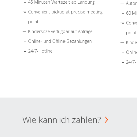
45 Minuten Wartezeit ab Landung
Autom
Convenient pickup at precise meeting
60 Mi
point
Conve
Kindersitze verfügbar auf Anfrage
point
Online- und Offline-Bezahlungen
Kinde
24/7-Hotline
Onlin
24/7-
Wie kann ich zahlen?