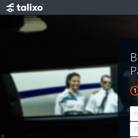
B
P
A
Z