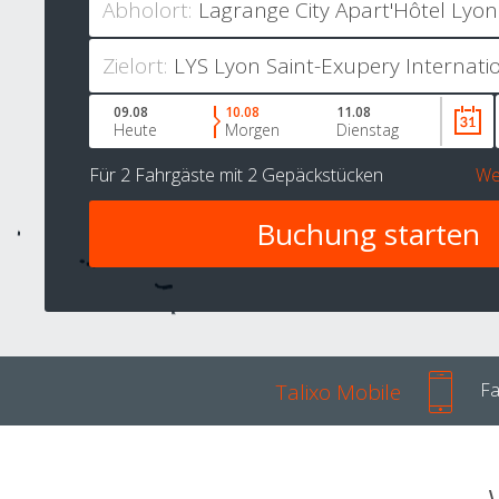
Abholort:
Zielort:
09.08
10.08
11.08
Heute
Morgen
Dienstag
Für
2 Fahrgäste
mit
2 Gepäckstücken
We
Talixo Mobile
Fa