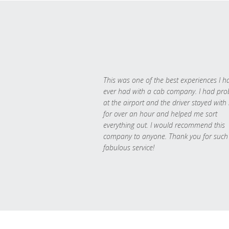
This was one of the best experiences I h
ever had with a cab company. I had pr
at the airport and the driver stayed with
for over an hour and helped me sort
everything out. I would recommend this
company to anyone. Thank you for such
fabulous service!