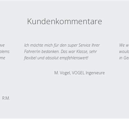
Kundenkommentare
ave
Ich möchte mich für den super Service Ihrer
We we
oblems
Fahrer/in bedanken. Das war Klasse, sehr
would
 me
flexibel und absolut empfehlenswert!
in Ge
M. Vogel, VOGEL Ingenieure
R.M.