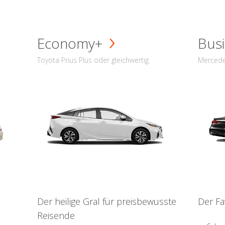
Economy+
Busi
Toyota Prius Plus oder gleichwertig
Mercede
Der heilige Gral für preisbewusste
Der Fa
Reisende