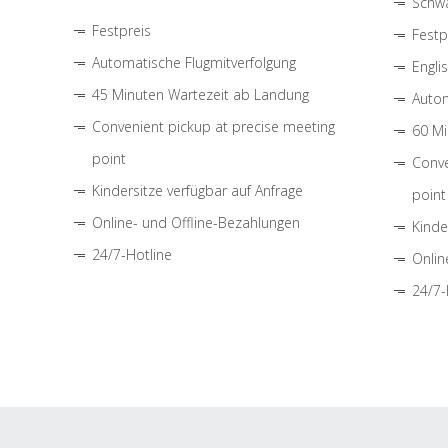
Schwa
Festpreis
Festp
Automatische Flugmitverfolgung
Engli
45 Minuten Wartezeit ab Landung
Autom
Convenient pickup at precise meeting
60 Mi
point
Conve
Kindersitze verfügbar auf Anfrage
point
Online- und Offline-Bezahlungen
Kinde
24/7-Hotline
Onlin
24/7-